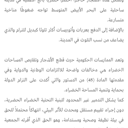
وتشكل هذه الأشجار حاجزًا أخضرًا حضريًا بالغ الأهمية في مدينة
ساحلية على البحر الأبيض المتوسط تواجه ضغوطًا مناخية
متسارعة.
بالإضافة إلى الدفع ﺑﻌرﺑﺎت وأﺗوﺑﯾﺳﺎت أﻛﺛر ﺗﻠوﺛﺎ كبديل للترام والذي
يضاعف من نسب التلوث في المدينة.
وتعد اﻟﻣﻣﺎرﺳﺎت اﻟﺣﻛوﻣﯾﺔ ﺣﯾث ﻗطﻊ اﻷﺷﺟﺎر وﺗﻘﻠﯾص اﻟﻣﺳﺎﺣﺎت
اﻟﺧﺿراء ھﻲ ﻣﺧﺎﻟﻔﺎت واﺿﺣﺔ ﻟﻼﻟﺗزاﻣﺎت اﻟوطﻧﯾﺔ واﻟدوﻟﯾﺔ وﻓﻲ
ﻣﻘدﻣﺗﮭﺎ اﻟﻣﺎدة (45) ﻣن اﻟدﺳﺗور واﻟﺗﻲ أكدت على التزام الدولة
بحماية وتنمية المساحة الخضراء.
كما يشكل التدمير غير المحدود للبنية التحتية الخضراء الحضرية،
دون إجراء تقييم مستقل ومحدث للأثر البيئي، انتهاكاً محتملاً للحق
في بيئة نظيفة وصحية ومستدامة، وهو الحق الذي أقرته الجمعية