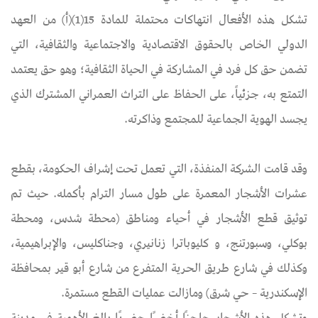
تشكل هذه الأفعال انتهاكات محتملة للمادة 15(1)(أ) من العهد
الدولي الخاص بالحقوق الاقتصادية والاجتماعية والثقافية، التي
تضمن حق كل فرد في المشاركة في الحياة الثقافية؛ وهو حق يعتمد
التمتع به، جزئياً، على الحفاظ على التراث العمراني المشترك الذي
يجسد الهوية الجماعية للمجتمع وذاكرته.
وقد قامت الشركة المنفذة، التي تعمل تحت إشراف الحكومة، بقطع
عشرات الأشجار المعمرة على طول مسار الترام بأكمله. حيث تم
توثيق قطع الأشجار في أحياء ومناطق (محطة شدس، ومحطة
بوكلي، وسبورتنج، و كليوباترا زنانيري، وجناكليس، والإبراهيمية،
وكذلك في شارع طريق الحرية المتفرع من شارع أبو قير بمحافظة
الإسكندرية – حي شرق) ومازالت عمليات القطع مستمرة.