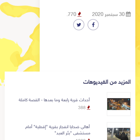
30 سبتمبر 2020
770
.
المزيد من الفيديوهات
أحداث قرية رابعة وما بعدها - القصة كاملة
388
أهالي ضحايا انفجار بقرية "إقطية" أمام
مستشفى "بئر العبد"