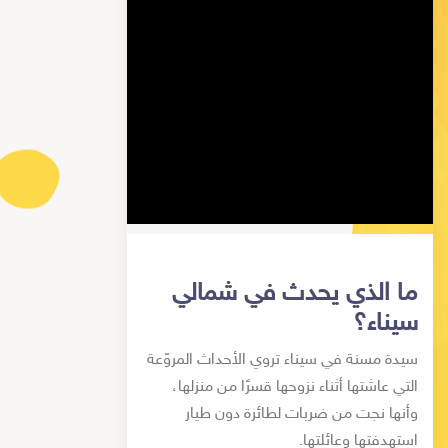
ما الذي يحدث في شمالي
سيناء؟
سيدة مسنة في سيناء تروي الأحداث المروّعة
التي عاشتها أثناء نزوحها قسرًا من منزلها،
وأنها نجت من ضربات لطائرة دون طيار
استهدفتها وعائلتها.