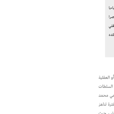
 وأنا مكنتش موجود ووقتها كنت عند بنتي وحوالي الساعة 12 صباحا
ام ده كان يوم 15 أغسطس 2022، وفضلت قاعد بالقسم لحد الساعة 3 عصرا
ن علاقتي
ش وفضلت هناك لغاية 3 ديسمبر 2022 وبعد كده
و العقلية
السلطات
الدستوري لم يحمي محمد
رة تناهز
نزله بمدينة العريش، حيث