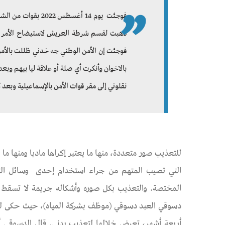
نقلوني إلى مقر قوات الأمن بالإسماعيلية وبعد كده جابو
للتعذيب صور متعددة، منها ما يعتبر إكراها ماديا ومنها ما ي
التي تصيب المتهم من جراء استخدام إحدى وسائل التع
دسوقي العبد دسوقي (موظف بشركة المياه)، حيث حكى للمُح