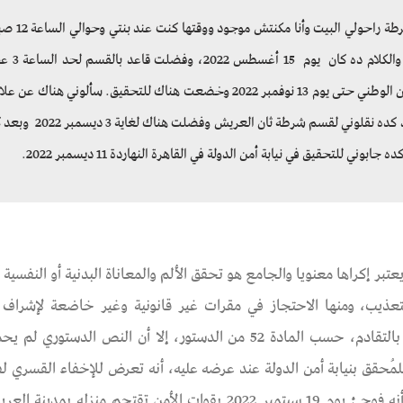
فوجئت يوم 14 أغسطس 2022 بقوات من الشرطة راحولي البيت
ذهبت لقسم شرطة العريش لاستيضاح الأمر والكل
فوجئت إن الأمن الوطني جه خدني ظللت بالأمن الوطني حتى يوم 13 نوفمبر 2022 وخضعت هناك للتحقيق. سألوني هناك ع
بالاخوان وأنكرت أي صلة أو علاقة ليا بيهم وبعد كده نقلوني لقسم شرطة ثان العري
ني للتحقيق في نيابة أمن الدولة في القاهرة النهاردة 11 ديسمبر 2022.
عتبر إكراها معنويا والجامع هو تحقق الألم والمعاناة البدنية أو النفسية أ
ذيب، ومنها الاحتجاز في مقرات غير قانونية وغير خاضعة لإشراف 
المختصة. والتعذيب بكل صوره وأشكاله جريمة لا تسقط بالتقادم، حسب المادة 52 من الدستور، إلا أن النص 
قق بنيابة أمن الدولة عند عرضه عليه، أنه تعرض للإخفاء القسري لفت
أربعة أشهر، تعرض خلالها لتعذيب بدني. قال الدسوقي أنه فوجئ يوم 19 سبتمبر 2022 بقوات الأمن تقتحم م