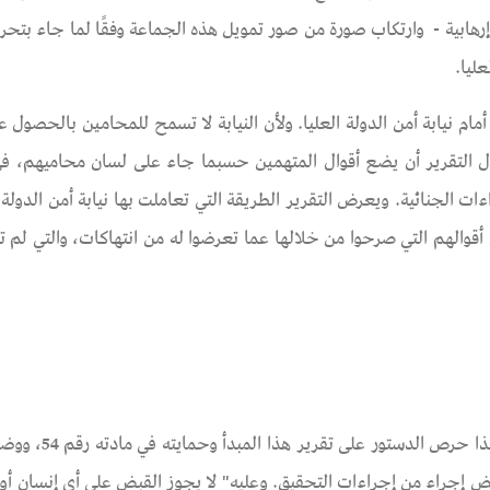
رهابية - وارتكاب صورة من صور تمويل هذه الجماعة وفقًا لما جاء بتحر
ام نيابة أمن الدولة العليا. ولأن النيابة لا تسمح للمحامين بالحصول 
اول التقرير أن يضع أقوال المتهمين حسبما جاء على لسان محاميهم، ف
في ذلك دستور 2014، وقانون الإجراءات الجنائية. ويعرض التقرير الطريقة التي تعاملت بها نيابة أمن الد
والهم التي صرحوا من خلالها عما تعرضوا له من انتهاكات، والتي لم تقم
القبض إجراء يمس بحق أساسي وهو الحرية الشخصية، 
إجراء من إجراءات التحقيق. وعليه" لا يجوز القبض على أي إنسان أو 