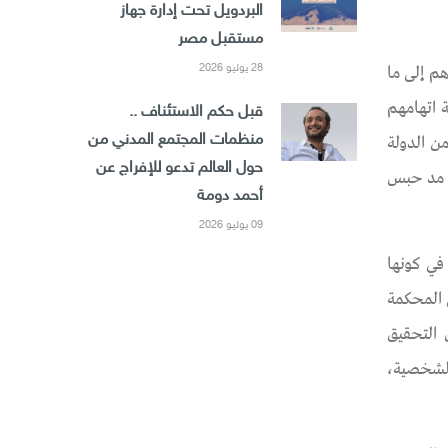
البردويل تحت إدارة جهاز
مستقبل مصر
ية 1940 لسنة 2022، والذين وصل عددهم إلى ما
28 يوليو 2026
ة اتهامهم
قبل حكم الاستئناف ..
ن الدولة
منظمات المجتمع المدني من
حول العالم تدعو للإفراج عن
ي أمر مد حبس
أحمد دومة
09 يوليو 2026
في كونها
 المحكمة
 التحقيق
الشخصية،