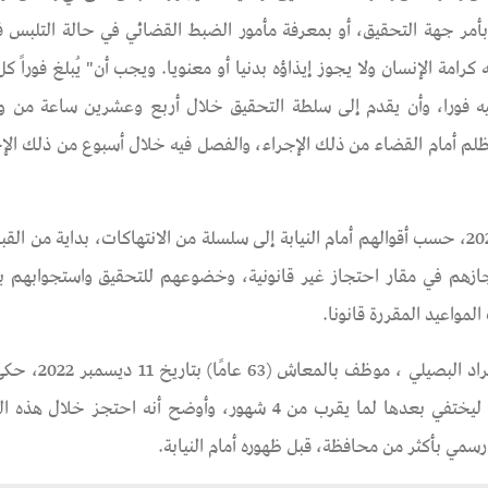
أمر جهة التحقيق، أو بمعرفة مأمور الضبط القضائي في حالة التلبس 
مة الإنسان ولا يجوز إيذاؤه بدنيا أو معنويا. ويجب أن" يُبلغ فوراً ك
يه فورا، وأن يقدم إلى سلطة التحقيق خلال أربع وعشرين ساعة من و
ظلم أمام القضاء من ذلك الإجراء، والفصل فيه خلال أسبوع من ذلك الإجر
تعرض عدد من المتهمين على ذمة القضية 1940 لسنة 2022، حسب أقوالهم أمام النيابة إلى سلسلة من الانتهاكات، بداية
جازهم في مقار احتجاز غير قانونية، وخضوعهم للتحقيق واستجوابهم 
لمواعيد المقررة قانونا.
بدأت نيابة أمن الدولة تحقيقها لأول مرة مع وليد
كيف ألقي القبض عليه من مدينة العريش بشمال سيناء، ليختفي بعدها لما يقرب من 4 شهور، وأوضح أنه احت
سمي بأكثر من محافظة، قبل ظهوره أمام النيابة.