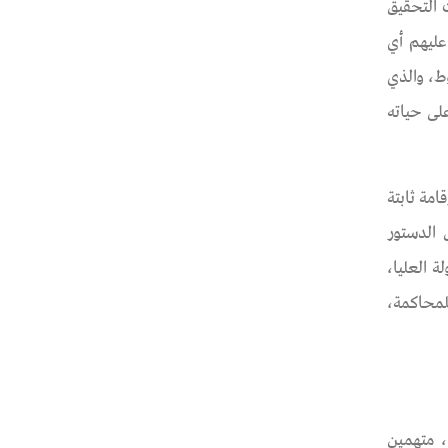
وال فترات التحقيق
عليهم أي
ي غير المشروط، والذي
لى حياته
أو لهم محال إقامة ثابتة
 الدستور
ة العليا،
لمحاكمة،
12 مواطن من شمال سيناء، متهمين