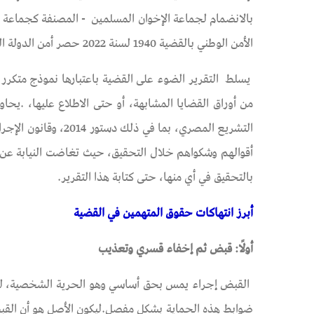
بالانضمام لجماعة الإخوان المسلمين - المصنفة كجماعة إ
الأمن الوطني بالقضية 1940 لسنة 2022 حصر أمن الدولة العليا.
يسلط التقرير الضوء على القضية باعتبارها نموذج متكرر أم
من أوراق القضايا المشابهة، أو حتى الاطلاع عليها، .يح
التشريع المصري، بما 
أقوالهم وشكواهم خلال التحقيق، حيث تغاضت النيابة عن أق
بالتحقيق في أي منها، حتى كتابة هذا التقرير.
أبرز انتهاكات حقوق المتهمين في القضية
أولًا: قبض ثم إخفاء قسري وتعذيب
ضوابط هذه الحماية بشكل مفصل.ليكون الأصل هو أن القبض 