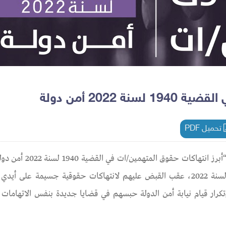
2022 أمن دولة
تحميل PDF
نشرت مؤسسة سيناء لحقوق الإنسان، اليوم تقريرًا حول: “أبرز
هذا التقرير تعرض المتهمين/ات على ذمة القضية 1940 لسنة 2022، عقب القبض عليهم لانتهاكات حقوقية جسيمة ع
وتكرار قيام نيابة أمن الدولة حبسهم في قضايا جديدة بنفس الاتهامات 