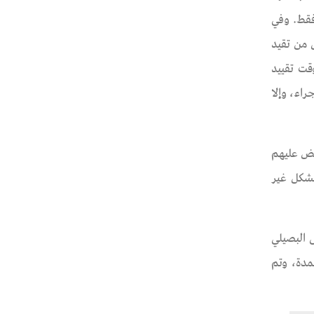
فقط. وفي
ل من تقيد
قت تقييد
اء، وإلا
 من القبض عليهم
بشكل غير
 حسن مراد البصيلي ، موظف بالمعاش (63 عامًا) بتاريخ 11 ديسمبر 2022، حكى البصيلي
جز خلال هذه المدة، وتم