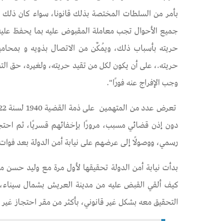
بأمر من السلطات المختصة بذلك قانونا، سواء كان ذلك ب
جميع الأحوال تجب معاملة المقبوض عليه بما يحفظ عليه كرا
حريته بأسباب ذلك، ويُمكٌن من الاتصال بذويه و بمحام
حريته.، على أن يكون لكل من تقيد حريته، ولغيره، حق الت
وجب الإفراج عنه فورًا".
دون إذن قضائي مسبب، مرورًا بإخفائهم قسريًا، ثم احت
رسمي، ووصولًا إلى عرضهم على نيابة أمن الدولة بعد فوات ا
التحقيق معه بشكل غير قانوني، بأكثر من مقر احتجاز غير ر