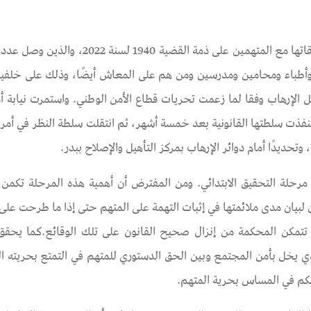
في أغسطس 2022، بدأت نيابة أمن الدولة العليا أول تحقيقاتها مع المتهمين على ذمة القض
عمومين وأطباء ومحامين ومدرسين ومن هم على المعاش أيضًا، وذلك على خلفي
 الإرهاب وفقا لما زعمت تحريات قطاع الأمن الوطني. واستمرت نيابة أم
المتهمين مرة كل 15 يومًا، حتى استنفذت سلطتها القانونية بعد خمسة أشهر، ثم انتقلت سلطة النظر ف
تحديدًا أمام دوائر الإرهاب بمركز التأهيل والإصلاح ببدر.
مرحلة التحقيق الابتدائي. ومن المفترض أن أهمية هذه المرحلة تكمن 
 لبيان مدى ملائمتها في إثبات التهمة على المتهم حتى إذا ما طرحت على
 تتمكن المحكمة من إنزال صحيح القانون على تلك الوقائع.كما يحقق
الذي يخل بأمن المجتمع وبين الحق الدستوري للمتهم في التمتع بحريته 
كم في المساس بحرية المتهم.