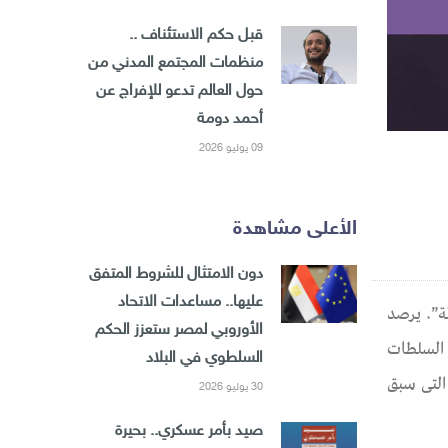
قبل حكم الاستئناف ..
منظمات المجتمع المدني من
حول العالم تدعو للإفراج عن
أحمد دومة
09 يوليو 2026
الأعلى مشاهدة
دون الامتثال للشروط المتفق
عليها.. مساعدات الاتحاد
 انتهاكات حقوق المتهمين/ات في القضية 1940 لسنة 2022 أمن دولة”. يرصد
الأوروبي لمصر ستعزز الحكم
لى أيدي السلطات
السلطوي في البلاد
التى سبق
30 يوليو 2026
صيد بأمر عسكري.. بحيرة