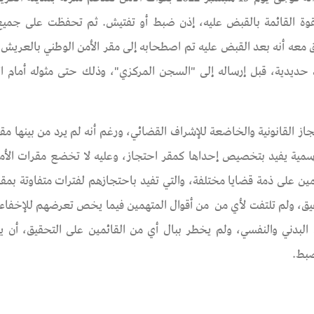
قوة القائمة بالقبض عليه، إذن ضبط أو تفتيش. ثم تحفظت على جميع
ق معه أنه بعد القبض عليه تم اصطحابه إلى مقر الأمن الوطني بالعريش
حديدية، قبل إرساله إلى "السجن المركزي"، وذلك حتى مثوله أمام الن
 القانونية والخاضعة للإشراف القضائي، ورغم أنه لم يرد من بينها مقر
لرسمية يفيد بتخصيص إحداها كمقر احتجاز، وعليه لا تخضع مقرات الأم
همين على ذمة قضايا مختلفة، والتي تفيد باحتجازهم لفترات متفاوتة بمق
ق، ولم تلتفت لأي من من أقوال المتهمين فيما يخص تعرضهم للإخفاء
البدني والنفسي، ولم يخطر ببال أي من القائمين على التحقيق، أن ي
ضبط.