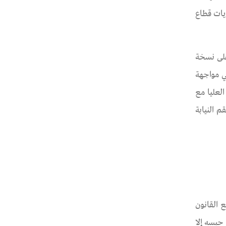
يات قطاع
على نسخة
ي مواجهة
ولة العليا مع
 النيابة
لذا حرص الدستور على تقرير هذا المبدأ وحمايته في مادته رقم 54، ووضع القانون
حبسه إلا