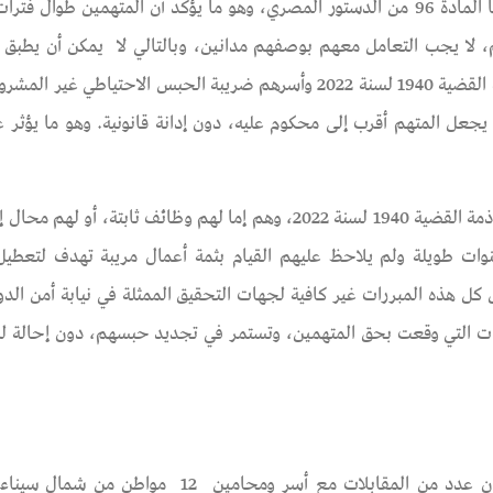
"المتهم بريء حتى تثبت إدانته"، قاعدة قانونية تؤكد عليها المادة 96 من الدستور المصري، وهو ما يؤكد أن المتهمين ط
، لا يجب التعامل معهم بوصفهم مدانين، وبالتالي لا يمكن أن يطبق 
شكل من أشكال العقوبات.بينما يتحمل المتهمين على ذمة القضية 1940 لسنة 2022 وأسرهم ضريبة الحبس الاحتياط
 يجعل المتهم أقرب إلى محكوم عليه، دون إدانة قانونية. وهو ما يؤثر ع
وثقت مؤسسة سيناء لحقوق الإنسان حالات 12 متهم على ذمة القضية 1940 لسنة 2022، وهم إما لهم وظائف ثابتة، 
ت طويلة ولم يلاحظ عليهم القيام بثمة أعمال مريبة تهدف لتعطيل
 كل هذه المبررات غير كافية لجهات التحقيق الممثلة في نيابة أمن الدول
اكات التي وقعت بحق المتهمين، وتستمر في تجديد حبسهم، دون إحالة ل
لإصدار هذا التقرير، أجرت مؤسسة سيناء لحقوق الإنسان عدد من المقابلات مع أسر ومحامين 