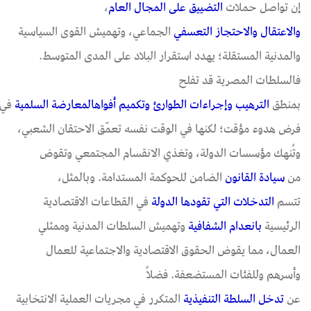
إن تواصل حملات
التضييق على المجال العام
،
و
الاعتقال
والاحتجاز
التعسفي
الجماعي، وتهميش القوى السياسية
والمدنية المستقلة؛ يهدد استقرار البلاد على المدى المتوسط.
فالسلطات المصرية قد تفلح
بمنطق
الترهيب
و
إجراءات
الطوارئ
و
تكميم
أفواه
المعارضة
السلمية
في
فرض هدوء مؤقت؛ لكنها في الوقت نفسه تعمّق الاحتقان الشعبي،
وتُنهك مؤسسات الدولة، وتغذي الانقسام المجتمعي وتقوض
من
سيادة القانون
الضامن للحوكمة المستدامة. وبالمثل،
تتسم
التدخلات التي تقودها الدولة
في القطاعات الاقتصادية
الرئيسية
بانعدام الشفافية
وتهميش السلطات المدنية وممثلي
العمال، مما يقوض الحقوق الاقتصادية والاجتماعية للعمال
وأسرهم وللفئات المستضعفة. فضلاً
عن
تدخل
السلطة
التنفيذية
المتكرر في مجريات العملية الانتخابية