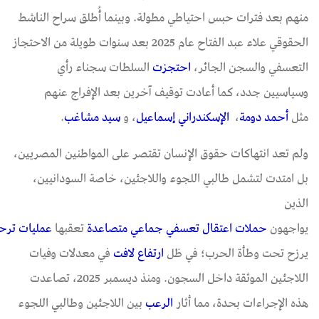
منهم بعد فترات حبس احتياطي مطولة. وبينما أُطلق سراح الناشط
الحقوقي علاء عبد الفتاح عام 2025 بعد سنوات طويلة من الاحتجاز
التعسفي والسجن الجائر،
احتجزت
السلطات سجناء رأي
وسياسيين جدد، كما أعادت توقيف آخرين بعد الإفراج عنهم
مثل
أحمد دومة
،
الإسكندراني
إسماعيل
، و
سيد
مشاغب
.
ولم تعد انتهاكات حقوق الإنسان تقتصر على المواطنين المصريين،
بل امتدت لتشمل طالبي اللجوء واللاجئين، خاصة السودانيين،
الذين
يواجهون
حملات
اعتقال
تعسفي
جماعي
متصاعدة
تعقبها
عمليات
ترح
يرزح تحت وطأة الحرب؛ في ظل
ارتفاع
لافت
في معدلات وفيات
اللاجئين الموثقة داخل السجون. ومنذ ديسمبر 2025، تصاعدت
هذه الإجراءات بحدة، مما أثار
الرعب
بين اللاجئين وطالبي اللجوء