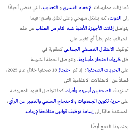
فما زالت ممارسات
الإخفاء
القسري
و
التعذيب
، التي تفضي أحيانًا
إلى
الموت
، تتم بشكل منهجي وعلى نطاق واسع؛ فيما
يتواصل
إفلات الأجهزة الأمنية شبه التام من العقاب
عن هذه
الجرائم. ولم يطرأ أي تغيير على
توظيف
الاعتقال
التعسفي
الجماعي
كعقوبة في
ظل
ظروف
احتجاز
مأساوية
. وتتواصل الحملة الشرسة
على
الحريات
الصحفية
؛
إذ تم
احتجاز
18 صحفيا خلال عام 2025،
فضلاً عن الاعتقالات الانتقامية التي
تستهدف
الصحفيين
أسرهم
وأفراد
. كما تتواصل القيود المفروضة
على
حرية
تكوين
الجمعيات
و
الاحتجاج
السلمي
و
التعبير
عن
الرأي
،
المستندة غالبًا إلى
إساءة
توظيف
قوانين
مكافحة
الإرهاب
.
يمتد هذا القمع أيضًا