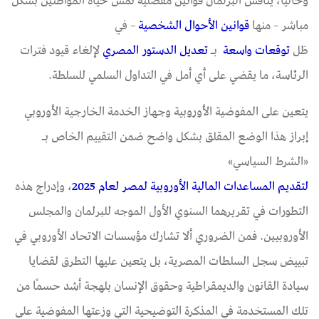
وحاليًا، يناقش البرلمان قوانين مفصلية تمس حياة المواطنين بشكل
مباشر – منها
قوانين الأحوال الشخصية
– في
ظل
توقعات
واسعة
بـ
تعديل
الدستور
المصري
لإلغاء قيود فترات
الرئاسة، ما يقضي على أي أمل في التداول السلمي للسلطة.
يتعين على المفوضية الأوروبية وجهاز الخدمة الخارجية الأوروبي
إبراز هذا الوضع المقلق بشكل واضح ضمن التقييم الخاص بـ
«الشرط السياسي»
ل
تقديم
المساعدات
المالية
الأوروبية
لمصر
لعام
2025
، وإدراج هذه
التطورات في تقريرهما السنوي الأول الموجه للبرلمان والمجلس
الأوروبيين. فمن الضروري ألا تشارك مؤسسات الاتحاد الأوروبي في
تبييض سجل السلطات المصرية، بل يتعين عليها التطرق لقضايا
سيادة القانون والديمقراطية وحقوق الإنسان بلهجة أشد حسمًا من
تلك المستخدمة في المذكرة التوضيحية التي وزعتها المفوضية على