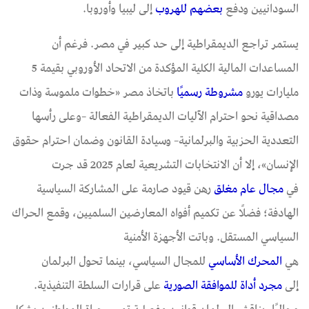
السودانيين ودفع
بعضهم
لل
هروب
إلى ليبيا وأوروبا.
يستمر تراجع الديمقراطية إلى حد كبير في مصر. فرغم أن
المساعدات المالية الكلية المؤكدة من الاتحاد الأوروبي بقيمة 5
مليارات يورو
مشروطة
رسمي
ا
باتخاذ مصر «خطوات ملموسة وذات
مصداقية نحو احترام الآليات الديمقراطية الفعالة –وعلى رأسها
التعددية الحزبية والبرلمانية– وسيادة القانون وضمان احترام حقوق
الإنسان»، إلا أن الانتخابات التشريعية لعام 2025 قد جرت
في
مجال
عام
مغلق
رهن قيود صارمة على المشاركة السياسية
الهادفة؛ فضلًا عن تكميم أفواه المعارضين السلميين، وقمع الحراك
السياسي المستقل. وباتت الأجهزة الأمنية
هي
المحرك
الأساسي
للمجال السياسي، بينما تحول البرلمان
إلى
مجرد أداة للموافقة الصورية
على قرارات السلطة التنفيذية.