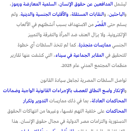
ليشمل
المدافعين
عن
حقوق
الإنسان
،
السلمية
المعارضة
ورموز
،
و
الباحثين
، و
النقابات
المستقلة
،
و
الأقليات
الجنسية
و
الدينية
. ولم
يسلم حتى
الق
ص
من الاستهداف بسبب أنشطتهم في الألعاب
الإلكترونية. ولا يزال العنف ضد المرأة والتفرقة والتمييز
الجنسي
ممارسات
متجذرة
.
كما لم تتخذ السلطات أي خطوة
للتحقيق في
المقابر
الجماعية
في
سيناء
، التي كشفت عنها تقارير
منظمات المجتمع المدني عام 2025.
تواصل السلطات المصرية تجاهل سيادة القانون
و
الإنكار
واسع
النطاق
للعصف
بالإجراءات
القانونية
الواجبة
وضمانات
المحاكمات
العادلة
، بما في ذلك ممارسات
ال
تدوير
وتكرار
المحاكمات
على خلفية التهم نفسها، وغيرها من انتهاكات الحقوق
الدستورية والتزامات مصر الدولية في مجال حقوق الإنسان. هذا