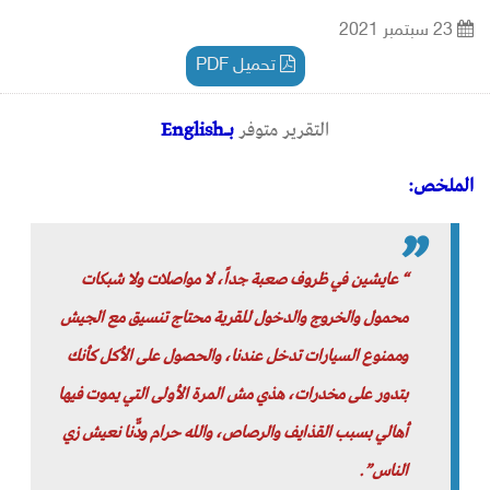
23 سبتمبر 2021
تحميل PDF
التقرير متوفر
بـEnglish
الملخص:
“ عايشين في ظروف صعبة جداً، لا مواصلات ولا شبكات
محمول والخروج والدخول للقرية محتاج تنسيق مع الجيش
وممنوع السيارات تدخل عندنا، والحصول على الأكل كأنك
بتدور على مخدرات، هذي مش المرة الأولى التي يموت فيها
أهالي بسبب القذايف والرصاص، والله حرام ودّّنا نعيش زي
الناس”.