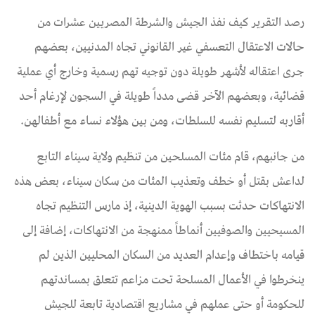
رصد التقرير كيف نفذ الجيش والشرطة المصريين عشرات من
حالات الاعتقال التعسفي غير القانوني تجاه المدنيين، بعضهم
جرى اعتقاله لأشهر طويلة دون توجيه تهم رسمية وخارج أي عملية
قضائية، وبعضهم الآخر قضى مدداً طويلة في السجون لإرغام أحد
أقاربه لتسليم نفسه للسلطات، ومن بين هؤلاء نساء مع أطفالهن.
من جانبهم، قام مئات المسلحين من تنظيم ولاية سيناء التابع
لداعش بقتل أو خطف وتعذيب المئات من سكان سيناء، بعض هذه
الانتهاكات حدثت بسبب الهوية الدينية، إذ مارس التنظيم تجاه
المسيحيين والصوفيين أنماطاً ممنهجة من الانتهاكات، إضافة إلى
قيامه باختطاف وإعدام العديد من السكان المحليين الذين لم
ينخرطوا في الأعمال المسلحة تحت مزاعم تتعلق بمساندتهم
للحكومة أو حتى عملهم في مشاريع اقتصادية تابعة للجيش