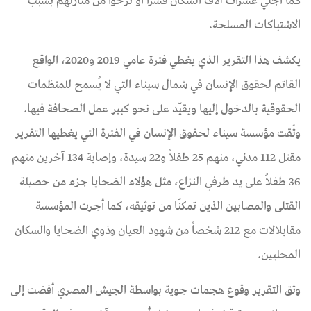
كما أُُجلي عشرات آلاف السكان قسرا أو نزحوا من منازلهم بسبب
الاشتباكات المسلحة.
يكشف هذا التقرير الذي يغطي فترة عامي 2019 و2020، الواقع
القاتم لحقوق الإنسان في شمال سيناء التي لا يُسمح للمنظمات
الحقوقية بالدخول إليها ويقيّد على نحو كبير عمل الصحافة فيها.
وثّقت مؤسسة سيناء لحقوق الإنسان في الفترة التي يغطيها التقرير
مقتل 112 مدني، منهم 25 طفلاً و22 سيدة، وإصابة 134 آخرين منهم
36 طفلاً على يد طرفي النزاع، مثل هؤلاء الضحايا جزء من حصيلة
القتلى والمصابين الذين تمكنّا من توثيقه، كما أجرت المؤسسة
مقابلالات مع 212 شخصاً من شهود العيان وذوي الضحايا والسكان
المحليين.
وثق التقرير وقوع هجمات جوية بواسطة الجيش المصري أفضت إلى