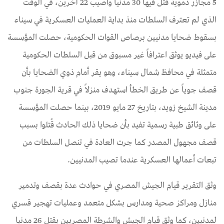
5 مجازر دموية قتل فيها 30 مدنيا وأصيب 22 آخرين، في الوقت
الذي لم تعترف السلطات منذ بداية العمليات العسكرية في سيناء
بسقوط ضحايا مدنيين برصاص القوات الحكومية، حصلت المؤسسة
على فيديو يوثق اعترافاً غير مسبوق من قبل السلطات الحكومية
متمثلة في محافظ شمال سيناء، وهو يقر أمام ذوي الضحايا بأن
قصف جوياً عن طريق الخطأ استهدف منزلاً في قرية الجورة جنوب
مدينة الشيخ زويد، بتاريخ 27 مايو 2019، بينما حصلت المؤسسة
على وثائق طبية رسمية تفيد بأن ضحايا ذلك الحادث قُتلوا بسبب
قصف مجهول المصدر كما جرت العادة في تنصل السلطات من
تبعات أعمالها العسكرية عندما تصيب المدنيين.
وثق التقرير قيام الجيش المصري في حوادث عدة بقصف وتدمير
منازل ومراكز صحية ومدارس بشكل متعمد وعمليات تهجير قسري
لمدنيين، كما وثق قيام الجيش والشرطة المصريين بقتل 26 مدنيا