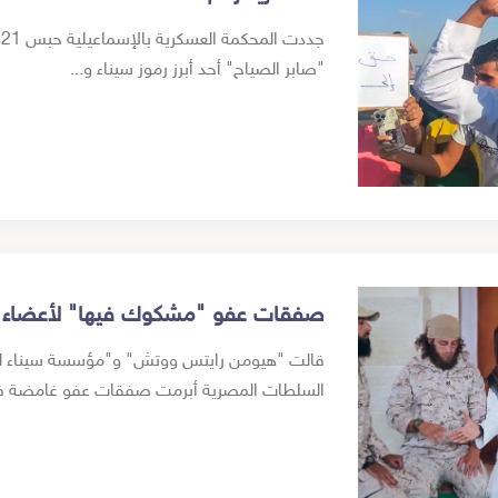
ج
"صابر الصياح" أحد أبرز رموز سيناء و...
صفقات عفو "مشكوك فيها" لأعضاء 
قالت "هيومن رايتس ووتش" و"مؤسسة سيناء لحقو
السلطات المصرية أبرمت صفقات عفو غامضة في