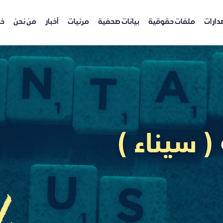
دارات
ملفات حقوقية
بيانات صحفية
مرئيات
أخبار
من نحن
خر
( سيناء )