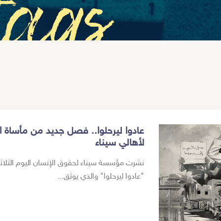
tags
عادوا ليرحلوا.. فصل جديد من مأساة ا
لأهالي سيناء
"عادوا ليرحلوا" والذي يوثق...