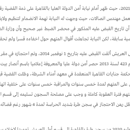
المتهم "أسامة عزمي حسن محمد" 31 عاما، يعمل مهندس اتصالات، حيث وجهت له النيابة تهمة الانضمام لتنظيم و
ى أن تاريخ القبض عليه المذكور في محضر الضبط غير صحيح وأن وزارة الد
 سابقة، لكن النيابة تجاهلت أقوال المتهم حول اخفاءه قسرا ولم تحقق
وذكر المتهم في التحقيقات أمام النيابة أن قوة من قسم أول العريش ألقت القبض عليه بتاريخ 1 نوفمبر 2014،
الوطني بالعريش، حيث علم هناك أنه متهم في القضية رقم 423 لسنة 2013 حصر أمن دولة عليا والمعروفة إعلاميا باسم
ة على محكمة جنايات القاهرة المنعقدة في معهد أمناء الشرطة، وظلت القضية قي
بتاريخ 2 مارس 2020 حكما بالسجن على المتهم لمدة خمس سنوات والمراقبة خمس سنوات على خلفية اته
لمتهم فترة العقوبة كاملة و وجب على مصلحة السجون تسليمه إلى قسم ا
التابع لمحل إقامته لانهاء اجراءات الخروج، إلا أن المتهم ظل رهن الاحتجاز في سجن طرة شديد الحراسة لم
وأضاف المتهم أن مصلحة السجون قامت بنقله بتاريخ 15 يوليو 2020 من سجن طرة بالقاهرة إلي قسم أول العريش تمهيدا لإخلا