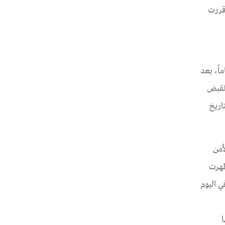
قررت
4 نوفمبر 2021، حيث ظهرت أمام نيابة أمن الدولة العليا "هند خليل عبد الغني"، 39 عاماً، بعد
ي للقبض
خ 3 نوفمبر 2021 في حين أن التاريخ
ازها في مقر الأمن
ظهرت
ابية، لتحصل في اليوم
اح لها