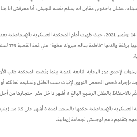
يناء، عشان ياخدوني مقابل انه يسلم نفسه للجيش، أنا معرفش انا هنا ل
رصدها الفريق القانوني بالمؤسسة بتاريخ 14 نوفمبر 2021، حيث ظهرت أمام المحكمة العسكرية بالإسماعيلية 
ة.
ررت المحكمة العسكرية تسليم الطفل البالغ من العمر 5 سنوات لإحدى دور الرعاية التابعة للدولة بينما رفضت المحكمة طلب ال
د بإجراء فحص الحمض النووي لإثبات نسب الطفل وتسليمه لعائلته أو
 البالغ 8 أشهر داخل مقر احتجازها من أجل إرضاعه.
في يوم الخميس الموافق 25 نوفمبر 2021، أصدرت المحكمة العسكرية بالإسماعيلية حكمها بالسجن لمدة 3
مهم بتقديم دعم لوجستي لجماعة إرهابية.