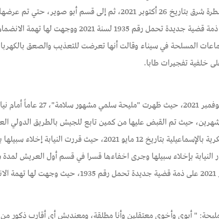
بالتواصل مع أهلها أو محاميها، حتى تم نقلها إلى قسم القنطرة شرق بتاريخ 26 أكتوبر 2021، ثم إلى قسم أبو صوير، حتي
نيابة أمن الدولة بالتجمع الخامس يوم 4 نوفمبر 2021 على ذمة قضية جديدة تحمل رقم 1935 لسنة 021
لجماعات المسلحة في سيناء وقالت أنها تعرضت للتعذيب والصعق بالكهرباء
وثقها الفريق القانوني بالمؤسسة بتاريخ 4 نوفمبر 2021، حيث ظهرت "مليحة سلمي 
 شهرين، حيث تم القبض عليها من كمين تابع للجيش بالطريق الدولي ال
ار النيابة بإخلاء سبيلها وجرى اخفاءها قسرا في قسم أول العريش لمدة
حتى تم عرضها على نيابة أمن الدولة العليا بتاريخ 4 نوفمبر 2021 على ذمة قضية جديدة تحمل رقم 1935، حيث 
لت مليحة: " أبوي وأخوي معتقلين وأنا مطلقة، ومعنديش أي أقارب ذكور من