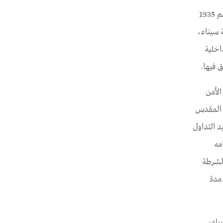
رصدها الفريق القانوني بتاريخ 17 نوفمبر 2021، حيث ظهر أمام نيابة أمن الدولة العليا بالقاهرة على ذمة القضية رقم 1935
لاية سيناء،
اخلية
 فيها.
 وتم احتجازه في مقر الأمن
 أنصار بيت المقدس
د التداول
امه
لشرطة
دة 4 شهور رغم قضائه مدة
ء سبيله،