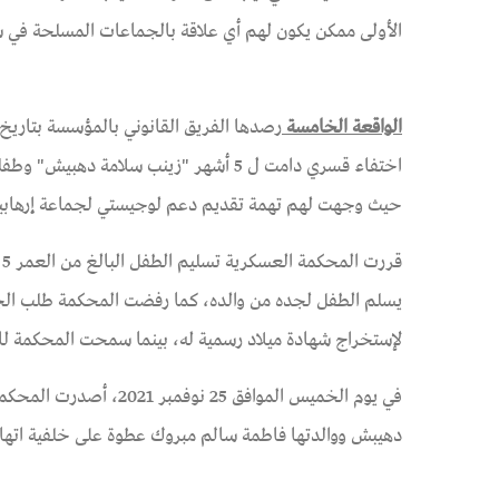
الأولى ممكن يكون لهم أي علاقة بالجماعات المسلحة في س
الواقعة الخامسة
حيث وجهت لهم تهمة تقديم دعم لوجيستي لجماعة إرهابي
ق
يسلم الطفل لجده من والده، كما رفضت المحكمة طلب الج
لإستخراج شهادة ميلاد رسمية له، بينما سمحت المحكمة للأم بالاحتفاظ بالطفل الرضيع
دهيبش ووالدتها فاطمة سالم مبروك عطوة على خلفية اتها