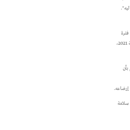
يه".
بعد فترة
اختفاء قسري دامت ل 5 أشهر "زينب سلامة دهبيش" وطفليها برفقة والدتها "فاطمة سالم مبروك عطوة" علي ذمة القضية 176 لسنة 2021،
أم بأن
 أشهر على كلا من زينب سلامة