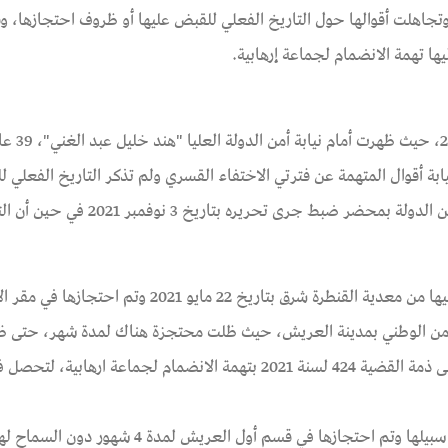
تجاهلت أقوالها حول التاريخ الفعلي للقبض عليها أو ظروف احتجازها، و
رصدها الفريق القانوني بتاريخ 
 دامت ل 6 أشهر، تجاهلت النيابة أقوال المتهمة عن فترتي الاختفاء القسري ولم تذكر التاريخ الفعل
عليها في الأوراق الرسمية، حيث مثلت المتهمة أمام نيابة أمن الدولة بمحضر ضبط جرى تحريره بتاري
حيث قالت المتهمة في إفادتها أمام النيابة أنه تم القبض عليها من معدية القنطرة شرق بتاريخ 22 مايو 2021 وتم احتج
 الأمن الوطني بمدينة العريش، حيث ظلت محتجزة هناك لمدة شهر، حتى 
أثناء عرضها أمام نيابة الإسماعيلية بتاريخ 22 يونيو 2021 على ذمة القضية 424 لسنة 2021 بتهمة الانضمام لجماعة اره
وأفادت المتهمة أن أجهزة الأمن لم تنفذ قرار النيابة بإخلاء سبيلها وتم احتجازها في قسم أول العريش لمدة 4 شهور دون السم