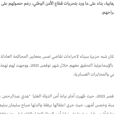
هابية، بناء على ما ورد بتحريات قطاع الأمن الوطني، رغم حصولهم على 
راحهم.
ن شبه جزيرة سيناء لاجراءات تقاضي تمس بمعايير المحاكمة العادلة
باشرت نيابتي أمن الدولة العليا بالقاهرة والنيابة العسكرية بالإسماعيلية التحقيق معهم خلا
طني والمخابرات العسكرية.
وثقها الفريق القانوني بالمؤسسة بتاريخ 1 نوفمبر 2021، حيث ظهرت أمام نيابة أمن الدولة العليا "هدي عبدالرحم
ي دامت سنة وخمس أشهر، حيث جرى اعتقالها برفقة والدتها صباح سليمان سليم