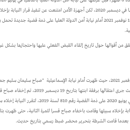
ذمة القضية رقم 810 لسنة 2019، لتقرر النيابة إخلاء سبيلها في ديسمبر 2020، لكن أجهزة الأمن امتنعت عن تنفيذ قرار الني
ق من أقوالها حول تاريخ إلقاء القبض الفعلي عليها واحتجازها بشكل غير
وثقها الفريق القانوني بالمؤسسة بتاريخ 3 نوفمبر 2021، حيث ظهرت أمام نيابة الإسماعيلية "صباح سليمان 
تعرضها لفترتي إخفاء قسري دامت سنة وخمسة أشهر، حيث جرى اعتقالها برفقة ابنتها بتاريخ 
6 أشهر، قبل عرضها على نيابة أمن الدولة العليا بالقاهرة في يونيو 2020 على ذمة القضية رقم 810 لسن