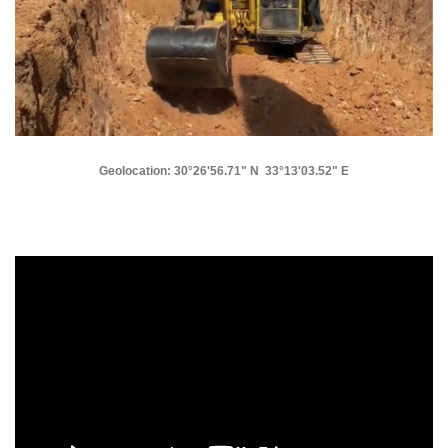
​​​​​​​Geolocation: 30°26'56.71" N 33°13'03.52" E