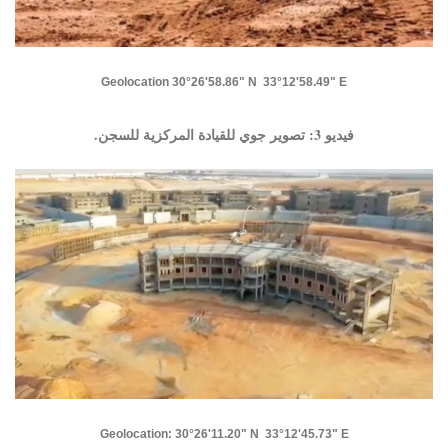
​​​​​​​Geolocation 30°26'58.86" N 33°12'58.49" E​​​​​​​
فيديو 3: تصوير جوي للقيادة المركزية للسجن.
Geolocation: 30°26'11.20" N 33°12'45.73" E