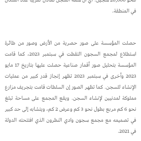
لنحو 20,000 سجين. أي أن سعة السجن تعادل تقريبا عدد السكان
في المنطقة.
حصلت المؤسسة على صور حصرية من الأرض وصور من طائرة
استطلاع لمجمع السجون التقطت في سبتمبر 2023، كما قامت
المؤسسة بتحليل صور أقمار صناعية حصلت عليها بتاريخ 17 مايو
2023 وأخرى في سبتمبر 2023 تظهر إنجاز قدر كبير من عمليات
الإنشاء للسجن. كما تظهر الصور إن السلطات قامت بتجريف مزارع
مملوكة لمدنيين لإنشاء السجن. ويقع المجمع على مساحة تبلغ
نحو 6 كم مربع بطول نحو 3 كم وعرض 2 كم، ويتشابه إلى حد كبير
في تصميمه مع مجمع سجون وادي النطرون الذي افتتحته الدولة
في 2021.