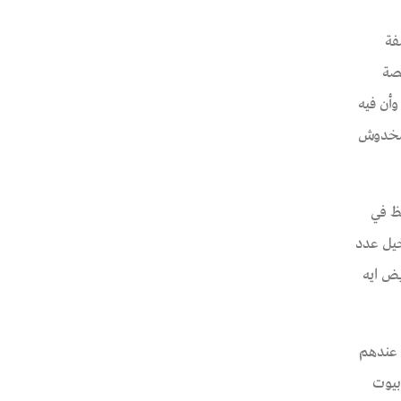
فة
تصة
وأن فيه
 مخدوش
ظ في
خيل عدد
ض ايه
 عندهم
بيوت