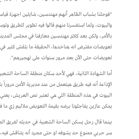
"فوجئنا بشباب الظاهر أنهم مهندسين، شايلين اجهزة قياس 
والبيوت، ولما استفسرنا منهم قالوا فيه تطوير للطريق وتو
بالأمر، ولكن بعد كلام مهندسين معارفنا في مجلس المدينة 
تعويضات مفترض انه هناخدها، الحقيقة ما بثقش كتير في 
تعويضات حتى الآن بعد مرور سنوات على تهجيرهم".
أما الشهادة الثانية، فهي لأحد سكان منطقة الساحة الشعبي
الإذاعة
أنه فيه طريق هيتعمل من عند مديرية الأمن مروراً 
البيوت في هذه المنطقة اللي هي تعتبر نص العريش، يعن
يمكن عازين يفاجئونا برضه بقيمة التعويض ملاليم زي ما ف
بينما قال رجل يسكن الساحة الشعبية في حديثه لفريق ال
سر حربي ممنوع حد يشوفه او حتى مجرد أنه يتناقش فيه، 