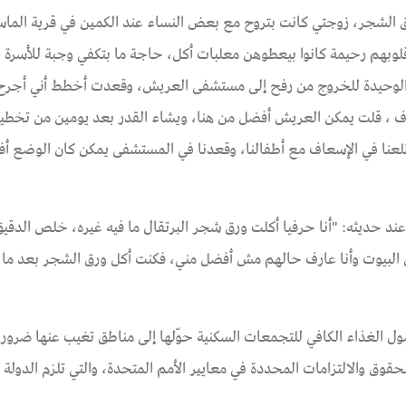
ق الشجر، زوجتي كانت بتروح مع بعض النساء عند الكمين في قرية الماس
بهم رحيمة كانوا بيعطوهن معلبات أكل، حاجة ما بتكفي وجبة للأسرة ،
ة الوحيدة للخروج من رفح إلى مستشفى العريش، وقعدت أخطط أني أجر
ف ، قلت يمكن العريش أفضل من هنا، ويشاء القدر بعد يومين من تخطيط
عنا في الإسعاف مع أطفالنا، وقعدنا في المستشفى يمكن كان الوضع أ
ند حديثه: "أنا حرفيا أكلت ورق شجر البرتقال ما فيه غيره، خلص الدقي
لبيوت وأنا عارف حالهم مش أفضل مني، فكنت أكل ورق الشجر بعد م
ل الغذاء الكافي للتجمعات السكنية حوّلها إلى مناطق تغيب عنها ضرور
قوق والالتزامات المحددة في معايير الأمم المتحدة، والتي تلزم الدولة 