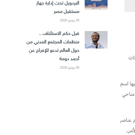
البردويل تحت إدارة جهاز
مستقبل مصر
28 يوليو 2026
قبل حكم الاستئناف ..
منظمات المجتمع المدني من
حول العالم تدعو للإفراج عن
لانتهاكات
أحمد دومة
09 يوليو 2026
ها اسم
ل مناحي
م يتجاوز 16 من عمره، حيث أقدم عناصر
أمن.