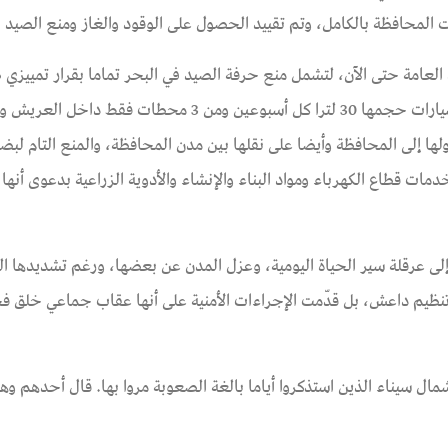
ت المحافظة بالكامل، وتم تقييد الحصول على الوقود والغاز ومنع الصيد 
العامة حتى الآن، لتشمل منع حرفة الصيد في البحر تماما بقرار تمييزي ض
سيناء، والحصول على كميات محددة من الوقود والغاز للسيارات حجمها 30 لترا كل أسبوعين ومن 3 مح
ا إلى المحافظة وأيضا على نقلها بين مدن المحافظة، والمنع التام لبض
 قطاع الكهرباء ومواد البناء والإنشاء والأدوية الزراعية بدعوى أنها
لى عرقلة سير الحياة اليومية، وعزل المدن عن بعضها، ورغم تشديدها الخ
 تنظيم داعش، بل قدّمت الإجراءات الأمنية على أنها عقاب جماعي خلق ف
ل سيناء الذين استذكروا أياما بالغة الصعوبة مروا بها. قال أحدهم وه