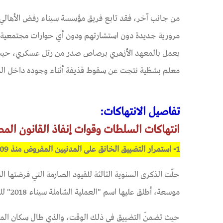
من جانب آخر، فقد تابع فريق مؤسسة سيناء رفض الأهالي 
مرورية جديدة دون استشارتهم ودون أي حوارات مجتمعية
يعمل بالمعهد الأزهري برصاص صدر من رتل عسكري، حيث ل
معلم بشظية نتجت عن سقوط قذيفة أثناء وجوده داخل ال
تفاصيل الانتهاكات:
انتهاكات السلطات وقوات إنفاذ القانون الم
1- استمرار التضييق الخانق على المدنيين المفروض منذ 2018.02.09
موسعة، أطلق عليها اسم "العملية الشاملة سيناء 2018" للقضاء على الإرهاب.