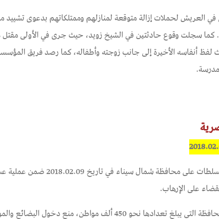
في العريش لحملات إزالة متوقعة لمنازلهم وممتلكاتهم بدعوى تشييد م
. كما سجلت وقوع حادثتين في الشيخ زويد، حيث جرى في الأولى مقتل
فظ أنفاسه الأخيرة إلى جانب زوجته وأطفاله، كما رصد فريق المؤسسة
مدرسة.
صرية
حلّت الذكرى السنوية الثالثة للقيود الصارمة التي فرضتها السلطات على محافظة شمال سيناء في
حيث تضمنّ التضييق في ذلك الوقت، والذي طال سكان المحافظة التي يبلغ تعدادها نحو 450 ألف مواطن، منع دخول البضائع 