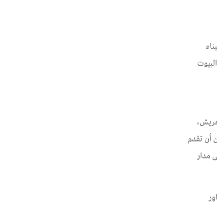
لصالح تطوير ميناء
 المزيد من البيوت
عريش،
 أن تقدم
 مدار
حاور