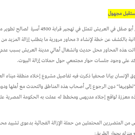
ما أن انتهت الجهات الحكومية من توجيه صفعة لأهالي حي أبو صقل في العريش تتمثل في تهجير قرابة 4500 أسرة 
العريش البحري، حتى تلقى سكان بقية المدينة الصفعة الثانية بالكشف عن خطة لإنشاء 3 محاور مرورية ما يتطلب إزالة
 باتت هذه المحاور محل حديث وانشغال أهالي مدينة العريش بسبب عدم
كد على وجود جلسات حوار مجتمعي حول حملات إزالة البيوت.
بيانا صحفيا
ذكرت فيه تفاصيل مشروع إخلاء منطقة ميناء ال
"تطويرها" دون الرجوع إلى أصحاب هذه المناطق والتحدث مع أهلها ودون
هذه معززة لواقع إجلاء مدروس ومخطط له عملت به الحكومة المصرية على
 سيناء لحقوق الإنسان مقابلات مع 3 أشخاص من المتضررين المحتملين من حملة الإزالة الفجائية بدعوى تشييد م
منزله بجوار الطريق: