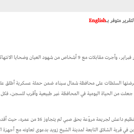
لتقرير متوفر بـ
English
وثقت مؤسسة سيناء لحقوق الإنسان 4 انتهاكات خلال شهر فبراير، وأجرت مقابلات مع 9 أشخاص من شهود العيان وضحايا ا
تي فرضتها السلطات على محافظة شمال سيناء ضمن حملة عسكرية أطلق علي
اء على الإرهاب، والتي جعلت من الحياة اليومية في المحافظة غير طبيعية وأقرب للسجن، فك
في الأسبوع الأول من فبراير، وثقت مؤسسة سيناء ارتكاب تنظيم داعش لجريمة مروّعة بحق صبي ل
في قرية الشلاق التابعة لمدينة الشيخ زويد بدعوى تعاونه مع أجهزة ال