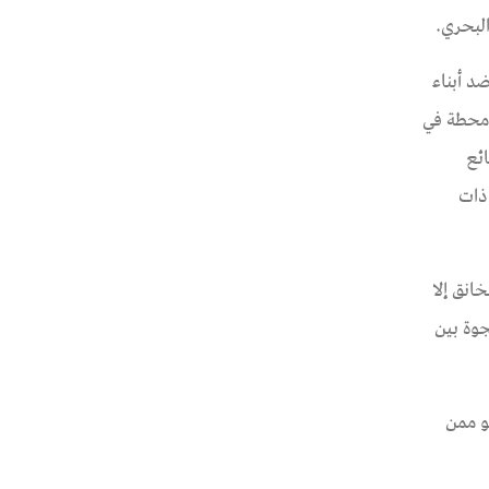
البحري.
د أبناء
طات فقط داخل العريش ومحطة في
ائع
 ذات
انق إلا
جوة بين
و ممن