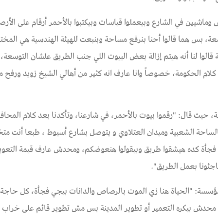
وماشيين في الشارع وبيعملوا قياسات وبيكتبوا بالأحمر أرقام على الأرص
سعة، بس هما قالوا أحنا بنرفع مساحة وبنبعت للهيئة الهندسية هي المخ
قالوا لنا أنه هيتم إزالة بعض البيوت اللي جنب الطريق علشان التوسعة، 
كلام الحكومة، خصوصاً وانا عارف انه كثير من أهالي الشيخ زويد ورفح
ة، حيث قال: "رقموا بيوت بالأحمر، في شارعنا،
وتأكدنا بعد كلام المحاف
بالساحة الشعبية وميدان العتلاوي و يتوصل بشارع أسيوط ، طبعا أنت مت
ي فجأة كده هيشقوا طريق وبيقولوا هنعوضكم، ومحدش عارف قيمة التعوي
اجئونا بعمل الطريق".
مؤسسة: "الحياة هنا زي الموت بالرصاص والدانات بيجي فجأة، كل حاجة
محدش بيكره التعمير أو تطوير المدينة بس مش تطوير قائم على خراب 