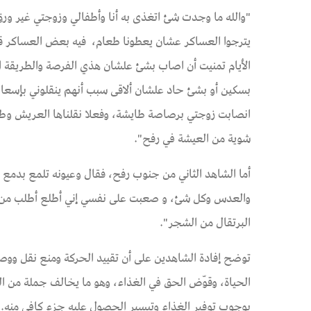
"والله ما وجدت شئ اتغذى به أنا وأطفالي وزوجتي غير ور
يترجوا العساكر عشان يعطونا طعام، فيه بعض العساكر قلو
الأيام تمنيت أن اصاب بشئ علشان هذي الفرصة والطريق
بسكين أو بشئ حاد علشان ألاقى سبب أنهم ينقلوني بإسعا
انصابت زوجتي برصاصة طايشة، وفعلا نقلناها العريش وطل
شوية من العيشة في رفح".
أما الشاهد الثاني من جنوب رفح، فقال وعيونه تلمع بدمع ع
والعدس وكل شئ، و صعبت على نفسي إني أطلع أطلب من ا
البرتقال من الشجر".
توضح إفادة الشاهدين على أن تقييد الحركة ومنع نقل ووصو
الحياة، وقوّض الحق في الغذاء، وهو ما يخالف جملة من الح
بوجوب توفير الغذاء وتيسير الحصول عليه جزء كافي منه.