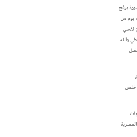
ورة برفح
 يوم من
ح نفسي
ي والله
فضل
ق
ا خلص
يات
المصرية